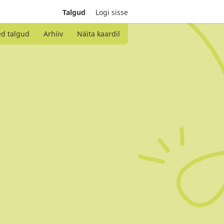
Talgud
Logi sisse
ed talgud
Arhiiv
Näita kaardil