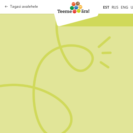
Tagasi avalehele
EST
RUS
ENG
U