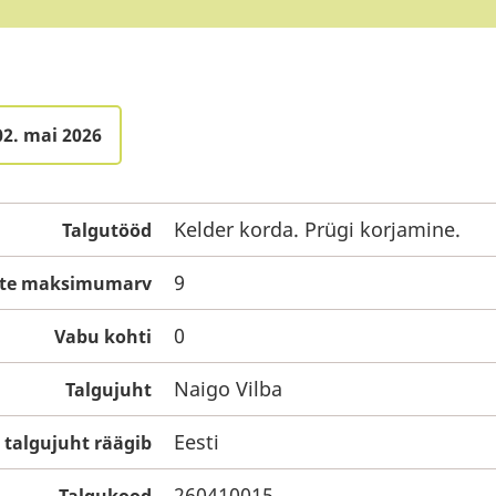
02. mai 2026
Kelder korda. Prügi korjamine.
Talgutööd
9
iste maksimumarv
0
Vabu kohti
Naigo Vilba
Talgujuht
Eesti
 talgujuht räägib
260410015