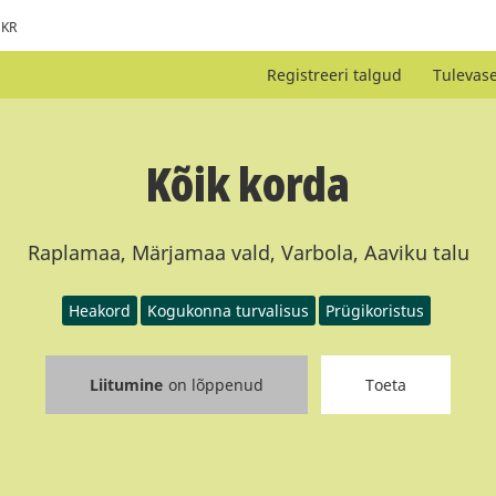
KR
Registreeri talgud
Tulevas
Kõik korda
Raplamaa, Märjamaa vald, Varbola, Aaviku talu
Heakord
Kogukonna turvalisus
Prügikoristus
Liitumine
on lõppenud
Toeta