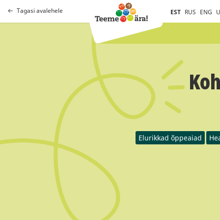
Tagasi avalehele
EST
RUS
ENG
U
Koh
Elurikkad õppeaiad
He