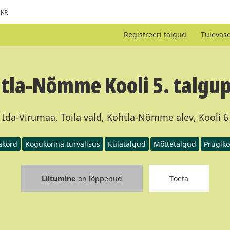
KR
Registreeri talgud
Tulevas
tla-Nõmme Kooli 5. talgu
Ida-Virumaa, Toila vald, Kohtla-Nõmme alev, Kooli 6
akord
Kogukonna turvalisus
Külatalgud
Mõttetalgud
Prügiko
Liitumine
on lõppenud
Toeta