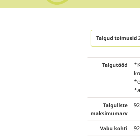
Talgud toimusid 
*K
Talgutööd
ko
*o
*a
92
Talguliste
maksimumarv
92
Vabu kohti