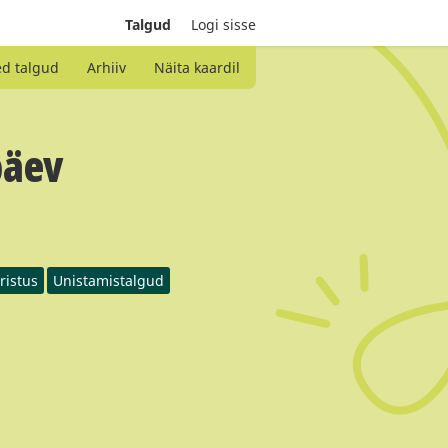
Talgud
Logi sisse
ed talgud
Arhiiv
Näita kaardil
päev
ristus
Unistamistalgud