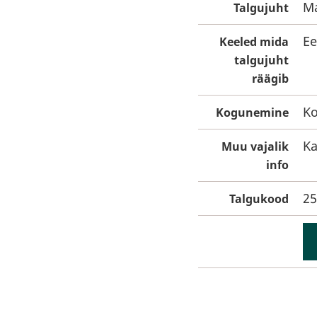
Ma
Talgujuht
Ee
Keeled mida
talgujuht
räägib
Ko
Kogunemine
Ka
Muu vajalik
info
25
Talgukood