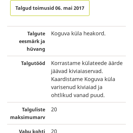
Talgud toimusid 06. mai 2017
Koguva küla heakord.
Talgute
eesmärk ja
hüvang
Korrastame külateede äärde
Talgutööd
jäävad kiviaiaservad.
Kaardistame Koguva küla
varisenud kiviaiad ja
ohtlikud vanad puud.
20
Talguliste
maksimumarv
20
Vabu kohti