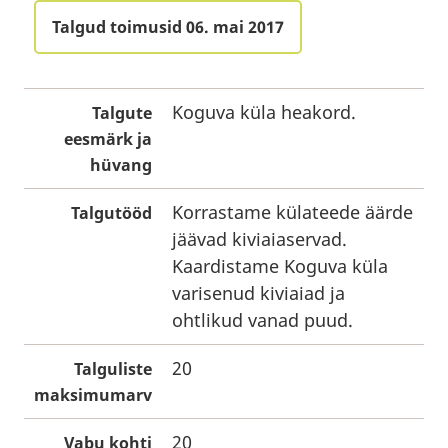
Talgud toimusid 06. mai 2017
Koguva küla heakord.
Talgute
eesmärk ja
hüvang
Korrastame külateede äärde
Talgutööd
jäävad kiviaiaservad.
Kaardistame Koguva küla
varisenud kiviaiad ja
ohtlikud vanad puud.
20
Talguliste
maksimumarv
20
Vabu kohti