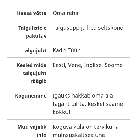
Oma reha
Kaasa võtta
Talgusupp ja hea seltskond
Talgulistele
pakutav
Kadri Tüür
Talgujuht
Eesti, Vene, Inglise, Soome
Keeled mida
talgujuht
räägib
Igaüks hakkab oma aia
Kogunemine
tagant pihta, keskel saame
kokku!
Koguva küla on tervikuna
Muu vajalik
muinsuskaitsealune
info