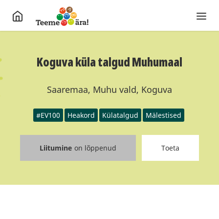
Koguva küla talgud Muhumaal
Saaremaa, Muhu vald, Koguva
#EV100
Heakord
Külatalgud
Mälestised
Liitumine
on lõppenud
Toeta