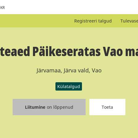
KR
Registreeri talgud
Tulevas
teaed Päikeseratas Vao m
Järvamaa, Järva vald, Vao
Külatalgud
Liitumine
on lõppenud
Toeta