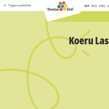
Tagasi avalehele
EST
RUS
ENG
U
Koeru Las