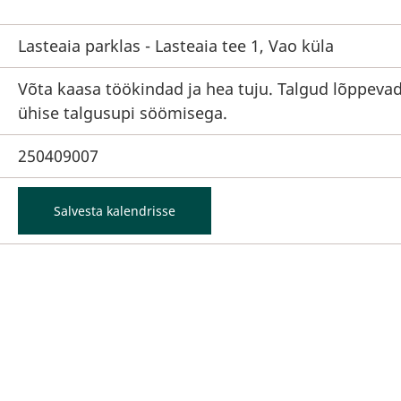
Lasteaia parklas - Lasteaia tee 1, Vao küla
Võta kaasa töökindad ja hea tuju. Talgud lõppeva
ühise talgusupi söömisega.
250409007
Salvesta kalendrisse