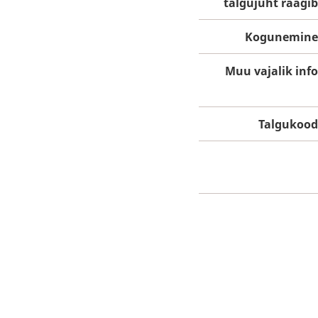
talgujuht räägib
Kogunemine
Muu vajalik info
Talgukood