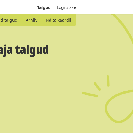
Talgud
Logi sisse
ed talgud
Arhiiv
Näita kaardil
aja talgud