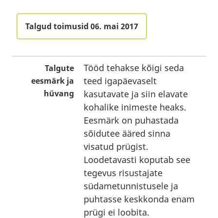
Talgud toimusid 06. mai 2017
Tööd tehakse kõigi seda
Talgute
teed igapäevaselt
eesmärk ja
hüvang
kasutavate ja siin elavate
kohalike inimeste heaks.
Eesmärk on puhastada
sõidutee ääred sinna
visatud prügist.
Loodetavasti koputab see
tegevus risustajate
südametunnistusele ja
puhtasse keskkonda enam
prügi ei loobita.