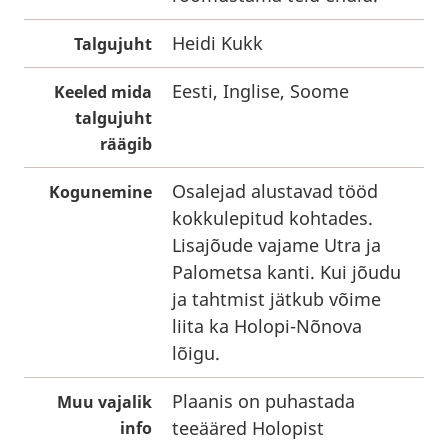
Heidi Kukk
Talgujuht
Eesti, Inglise, Soome
Keeled mida
talgujuht
räägib
Osalejad alustavad tööd
Kogunemine
kokkulepitud kohtades.
Lisajõude vajame Utra ja
Palometsa kanti. Kui jõudu
ja tahtmist jätkub võime
liita ka Holopi-Nõnova
lõigu.
Plaanis on puhastada
Muu vajalik
teeääred Holopist
info