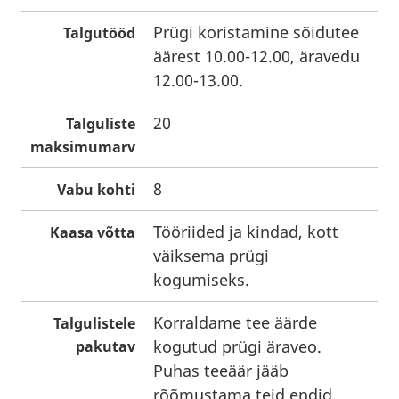
Prügi koristamine sõidutee
Talgutööd
äärest 10.00-12.00, äravedu
12.00-13.00.
20
Talguliste
maksimumarv
8
Vabu kohti
Tööriided ja kindad, kott
Kaasa võtta
väiksema prügi
kogumiseks.
Korraldame tee äärde
Talgulistele
kogutud prügi äraveo.
pakutav
Puhas teeäär jääb
rõõmustama teid endid.