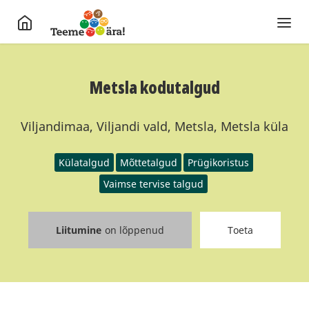
Metsla kodutalgud
Viljandimaa, Viljandi vald, Metsla, Metsla küla
Külatalgud
Mõttetalgud
Prügikoristus
Vaimse tervise talgud
Liitumine
on lõppenud
Toeta