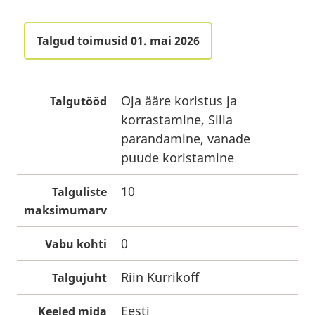
Talgud toimusid 01. mai 2026
Oja ääre koristus ja
Talgutööd
korrastamine, Silla
parandamine, vanade
puude koristamine
10
Talguliste
maksimumarv
0
Vabu kohti
Riin Kurrikoff
Talgujuht
Eesti
Keeled mida