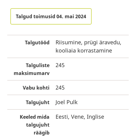
Talgud toimusid 04. mai 2024
Riisumine, prügi äravedu,
Talgutööd
kooliaia korrastamine
245
Talguliste
maksimumarv
245
Vabu kohti
Joel Pulk
Talgujuht
Eesti, Vene, Inglise
Keeled mida
talgujuht
räägib