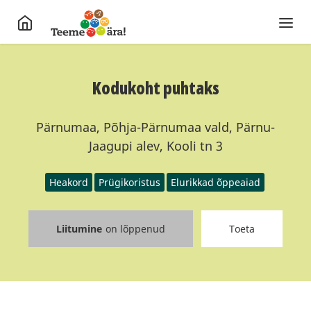
Kodukoht puhtaks
Pärnumaa, Põhja-Pärnumaa vald, Pärnu-
Jaagupi alev, Kooli tn 3
Heakord
Prügikoristus
Elurikkad õppeaiad
Liitumine
on lõppenud
Toeta