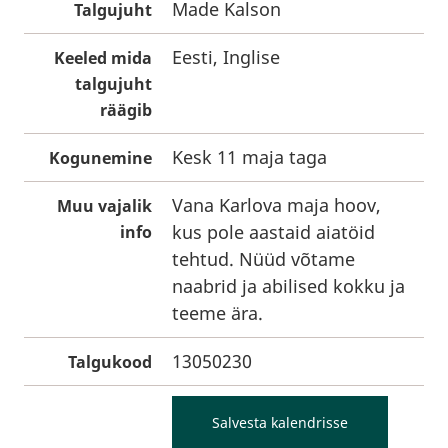
Made Kalson
Talgujuht
Eesti, Inglise
Keeled mida
talgujuht
räägib
Kesk 11 maja taga
Kogunemine
Vana Karlova maja hoov,
Muu vajalik
kus pole aastaid aiatöid
info
tehtud. Nüüd võtame
naabrid ja abilised kokku ja
teeme ära.
13050230
Talgukood
Salvesta kalendrisse