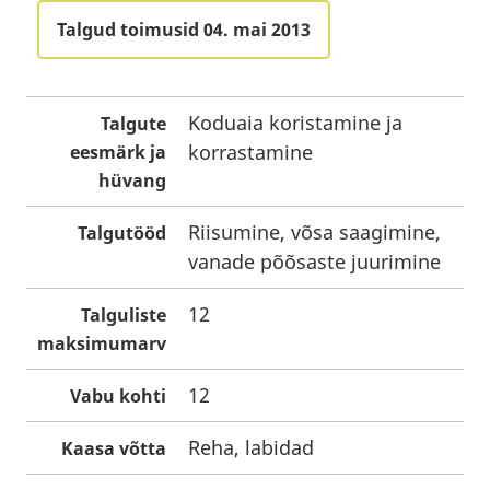
Talgud toimusid 04. mai 2013
Koduaia koristamine ja
Talgute
korrastamine
eesmärk ja
hüvang
Riisumine, võsa saagimine,
Talgutööd
vanade põõsaste juurimine
12
Talguliste
maksimumarv
12
Vabu kohti
Reha, labidad
Kaasa võtta