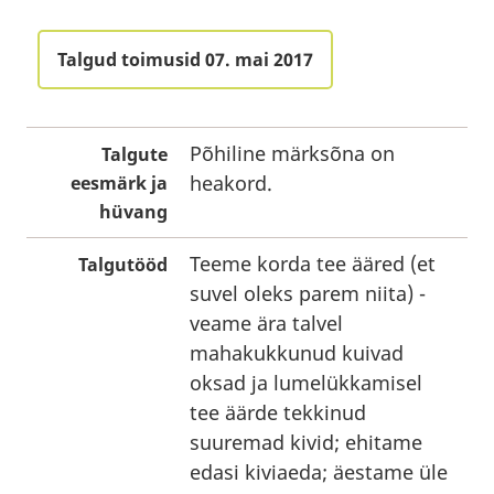
Talgud toimusid 07. mai 2017
Põhiline märksõna on
Talgute
heakord.
eesmärk ja
hüvang
Teeme korda tee ääred (et
Talgutööd
suvel oleks parem niita) -
veame ära talvel
mahakukkunud kuivad
oksad ja lumelükkamisel
tee äärde tekkinud
suuremad kivid; ehitame
edasi kiviaeda; äestame üle