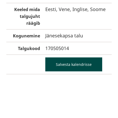
Eesti, Vene, Inglise, Soome
Keeled mida
talgujuht
räägib
Jänesekapsa talu
Kogunemine
170505014
Talgukood
Salvesta kalendrisse