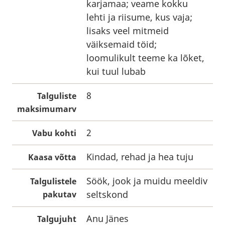
karjamaa; veame kokku
lehti ja riisume, kus vaja;
lisaks veel mitmeid
väiksemaid töid;
loomulikult teeme ka lõket,
kui tuul lubab
8
Talguliste
maksimumarv
2
Vabu kohti
Kindad, rehad ja hea tuju
Kaasa võtta
Söök, jook ja muidu meeldiv
Talgulistele
seltskond
pakutav
Anu Jänes
Talgujuht