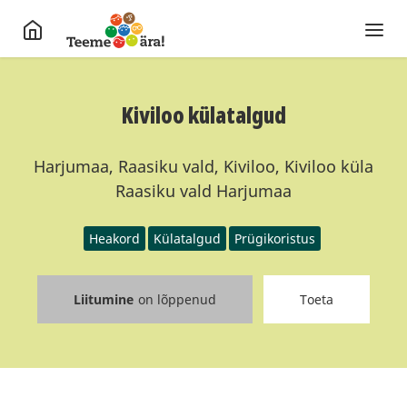
Kiviloo külatalgud
Harjumaa, Raasiku vald, Kiviloo, Kiviloo küla
Raasiku vald Harjumaa
Heakord
Külatalgud
Prügikoristus
Liitumine
on lõppenud
Toeta