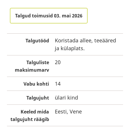
Talgud toimusid 03. mai 2026
Koristada allee, teeääred
Talgutööd
ja külaplats.
20
Talguliste
maksimumarv
14
Vabu kohti
ülari kind
Talgujuht
Eesti, Vene
Keeled mida
talgujuht räägib