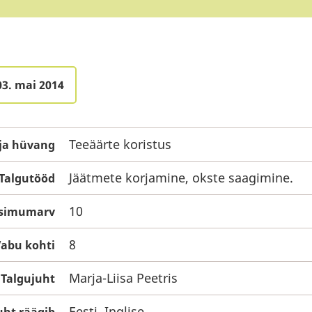
03. mai 2014
Teeäärte koristus
 ja hüvang
Jäätmete korjamine, okste saagimine.
Talgutööd
10
ksimumarv
8
abu kohti
Marja-Liisa Peetris
Talgujuht
Eesti, Inglise