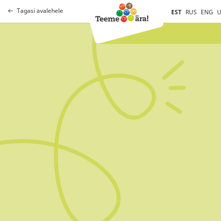
Tagasi avalehele
EST
RUS
ENG
U