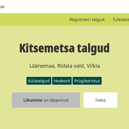
KR
Registreeri talgud
Tulevas
Kitsemetsa talgud
Läänemaa, Ridala vald, Vilkla
Külatalgud
Heakord
Prügikoristus
Liitumine
on lõppenud
Toeta