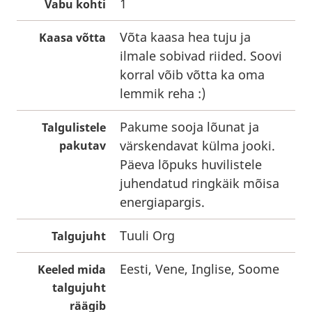
1
Vabu kohti
Võta kaasa hea tuju ja
Kaasa võtta
ilmale sobivad riided. Soovi
korral võib võtta ka oma
lemmik reha :)
Pakume sooja lõunat ja
Talgulistele
värskendavat külma jooki.
pakutav
Päeva lõpuks huvilistele
juhendatud ringkäik mõisa
energiapargis.
Tuuli Org
Talgujuht
Eesti, Vene, Inglise, Soome
Keeled mida
talgujuht
räägib