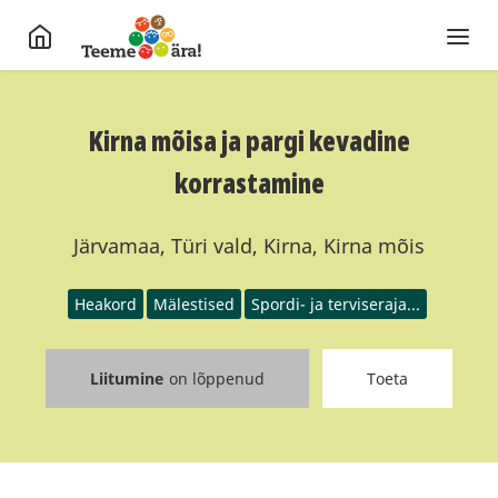
Kirna mõisa ja pargi kevadine
korrastamine
Järvamaa, Türi vald, Kirna, Kirna mõis
Heakord
Mälestised
Spordi- ja terviseraja...
Liitumine
on lõppenud
Toeta