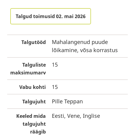
Talgud toimusid 02. mai 2026
Mahalangenud puude
Talgutööd
lõikamine, võsa korrastus
15
Talguliste
maksimumarv
15
Vabu kohti
Pille Teppan
Talgujuht
Eesti, Vene, Inglise
Keeled mida
talgujuht
räägib