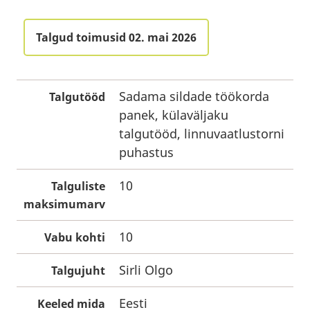
Talgud toimusid 02. mai 2026
Sadama sildade töökorda
Talgutööd
panek, külaväljaku
talgutööd, linnuvaatlustorni
puhastus
10
Talguliste
maksimumarv
10
Vabu kohti
Sirli Olgo
Talgujuht
Eesti
Keeled mida