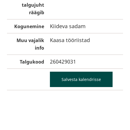
talgujuht
räägib
Kiideva sadam
Kogunemine
Kaasa tööriistad
Muu vajalik
info
260429031
Talgukood
Salvesta kalendrisse