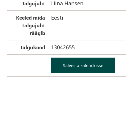
Liina Hansen
Talgujuht
Eesti
Keeled mida
talgujuht
räägib
13042655
Talgukood
Salvesta kalendrisse