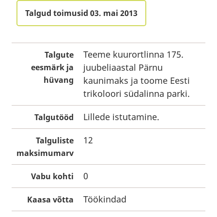
Talgud toimusid 03. mai 2013
Teeme kuurortlinna 175.
Talgute
juubeliaastal Pärnu
eesmärk ja
hüvang
kaunimaks ja toome Eesti
trikoloori südalinna parki.
Lillede istutamine.
Talgutööd
12
Talguliste
maksimumarv
0
Vabu kohti
Töökindad
Kaasa võtta