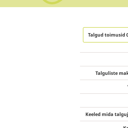
Talgud toimusid 
Talguliste m
Keeled mida talgu