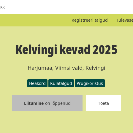
KR
Registreeri talgud
Tulevas
Kelvingi kevad 2025
Harjumaa, Viimsi vald, Kelvingi
Heakord
Külatalgud
Prügikoristus
Liitumine
on lõppenud
Toeta