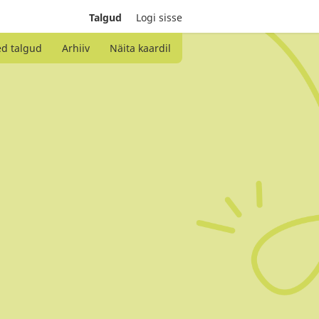
Talgud
Logi sisse
ed talgud
Arhiiv
Näita kaardil