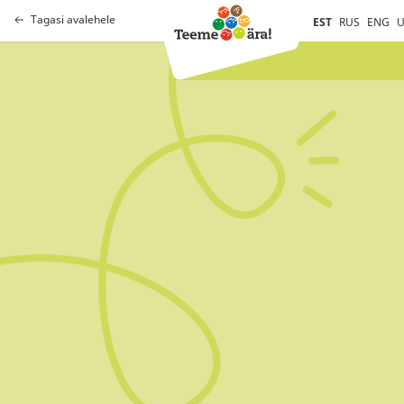
Tagasi avalehele
EST
RUS
ENG
U