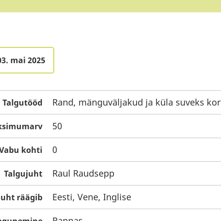
03. mai 2025
Rand, mänguväljakud ja küla suveks ko
Talgutööd
50
aksimumarv
0
Vabu kohti
Raul Raudsepp
Talgujuht
Eesti, Vene, Inglise
juht räägib
Rannas