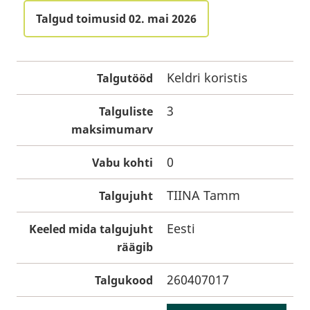
Talgud toimusid 02. mai 2026
Keldri koristis
Talgutööd
3
Talguliste
maksimumarv
0
Vabu kohti
TIINA Tamm
Talgujuht
Eesti
Keeled mida talgujuht
räägib
260407017
Talgukood