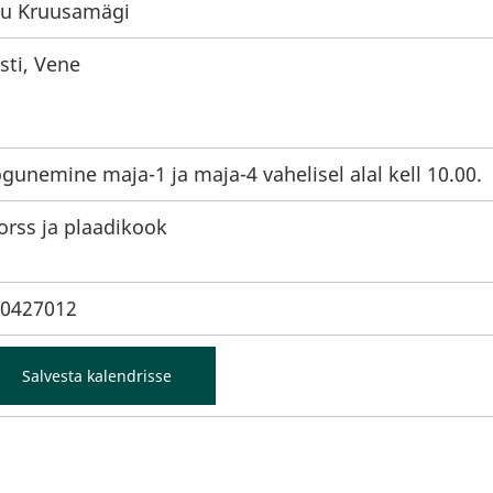
iu Kruusamägi
sti, Vene
gunemine maja-1 ja maja-4 vahelisel alal kell 10.00.
rss ja plaadikook
0427012
Salvesta kalendrisse