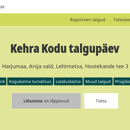
KR
Registreeri talgud
Tulevas
Kehra Kodu talgupäev
Harjumaa, Anija vald, Lehtmetsa, Hoolekande tee 3
rd
Kogukonna turvalisus
Looduskaitse
Muud talgud
Prügiko
Liitumine
on lõppenud
Toeta