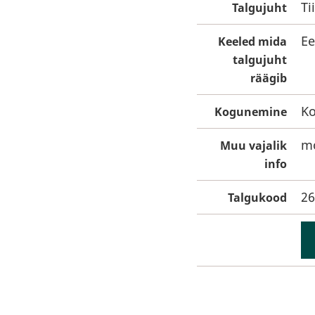
Ti
Talgujuht
Ee
Keeled mida
talgujuht
räägib
Ko
Kogunemine
mo
Muu vajalik
info
26
Talgukood