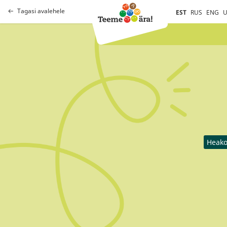
Tagasi avalehele
EST
RUS
ENG
U
Heako