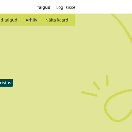
Talgud
Logi sisse
ed talgud
Arhiiv
Näita kaardil
ristus