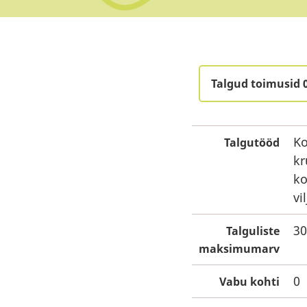
Talgud toimusid 
Ko
Talgutööd
kr
ko
vi
30
Talguliste
maksimumarv
0
Vabu kohti