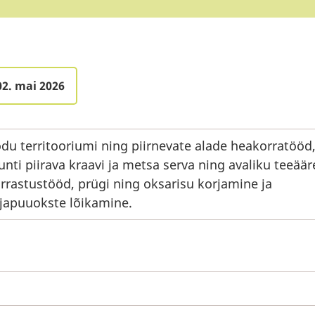
02. mai 2026
du territooriumi ning piirnevate alade heakorratööd
unti piirava kraavi ja metsa serva ning avaliku teeäär
rrastustööd, prügi ning oksarisu korjamine ja
ljapuuokste lõikamine.