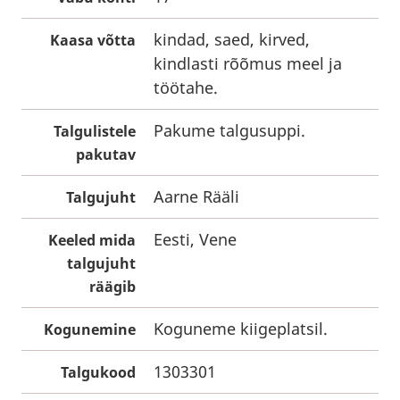
kindad, saed, kirved,
Kaasa võtta
kindlasti rõõmus meel ja
töötahe.
Pakume talgusuppi.
Talgulistele
pakutav
Aarne Rääli
Talgujuht
Eesti, Vene
Keeled mida
talgujuht
räägib
Koguneme kiigeplatsil.
Kogunemine
1303301
Talgukood