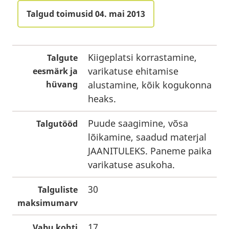
Talgud toimusid 04. mai 2013
Kiigeplatsi korrastamine,
Talgute
varikatuse ehitamise
eesmärk ja
hüvang
alustamine, kõik kogukonna
heaks.
Puude saagimine, võsa
Talgutööd
lõikamine, saadud materjal
JAANITULEKS. Paneme paika
varikatuse asukoha.
30
Talguliste
maksimumarv
17
Vabu kohti