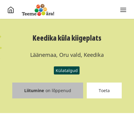
Keedika küla kiigeplats
Läänemaa, Oru vald, Keedika
Külatalgud
Liitumine
on lõppenud
Toeta