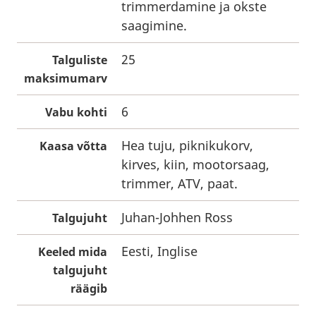
trimmerdamine ja okste
saagimine.
25
Talguliste
maksimumarv
6
Vabu kohti
Hea tuju, piknikukorv,
Kaasa võtta
kirves, kiin, mootorsaag,
trimmer, ATV, paat.
Juhan-Johhen Ross
Talgujuht
Eesti, Inglise
Keeled mida
talgujuht
räägib