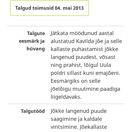
Talgud toimusid 04. mai 2013
Jätkata möödunud aastal
Talgute
alustatud Kavilda jõe ja selle
eesmärk ja
hüvang
kallaste puhastamist jõkke
langenud puudest, võsast
ning prahist, lõigul Uula
poldri sillast kuni emajõeni.
Eesmärgiks on selle
jõelõigu muutmine paadiga
liigeldavaks.
Jõkke langenud puude
Talgutööd
saagimine ja kaldale
vintsimine. Jõekallaste