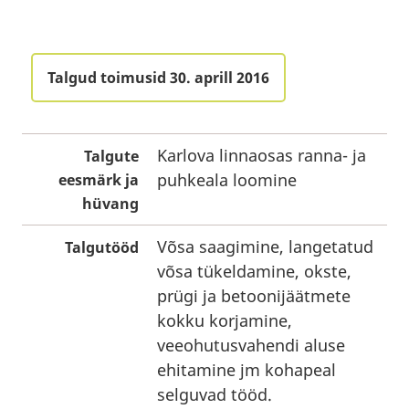
Talgud toimusid 30. aprill 2016
Karlova linnaosas ranna- ja
Talgute
puhkeala loomine
eesmärk ja
hüvang
Võsa saagimine, langetatud
Talgutööd
võsa tükeldamine, okste,
prügi ja betoonijäätmete
kokku korjamine,
veeohutusvahendi aluse
ehitamine jm kohapeal
selguvad tööd.