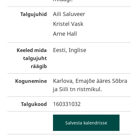
Aili Saluveer
Talgujuhid
Kristel Vask
Arne Hall
Eesti, Inglise
Keeled mida
talgujuht
räägib
Karlova, Emajõe ääres Sõbra
Kogunemine
ja Siili tn ristmikul.
160331032
Talgukood
Salvesta kalendrisse