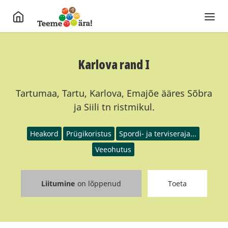
Karlova rand I
Tartumaa, Tartu, Karlova, Emajõe ääres Sõbra
ja Siili tn ristmikul.
Heakord
Prügikoristus
Spordi- ja terviseraja...
Veeohutus
Liitumine
on lõppenud
Toeta