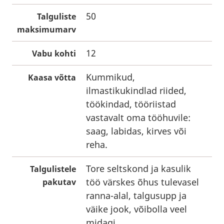
50
Talguliste
maksimumarv
12
Vabu kohti
Kummikud,
Kaasa võtta
ilmastikukindlad riided,
töökindad, tööriistad
vastavalt oma tööhuvile:
saag, labidas, kirves või
reha.
Tore seltskond ja kasulik
Talgulistele
töö värskes õhus tulevasel
pakutav
ranna-alal, talgusupp ja
väike jook, võibolla veel
midagi.