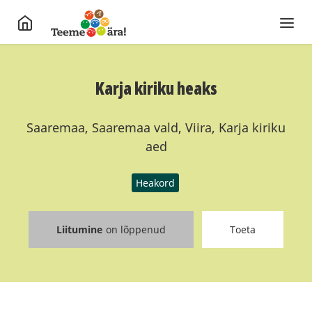
Karja kiriku heaks
Saaremaa, Saaremaa vald, Viira, Karja kiriku
aed
Heakord
Liitumine
on lõppenud
Toeta