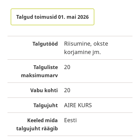
Talgud toimusid 01. mai 2026
Riisumine, okste
Talgutööd
korjamine jm.
20
Talguliste
maksimumarv
20
Vabu kohti
AIRE KURS
Talgujuht
Eesti
Keeled mida
talgujuht räägib