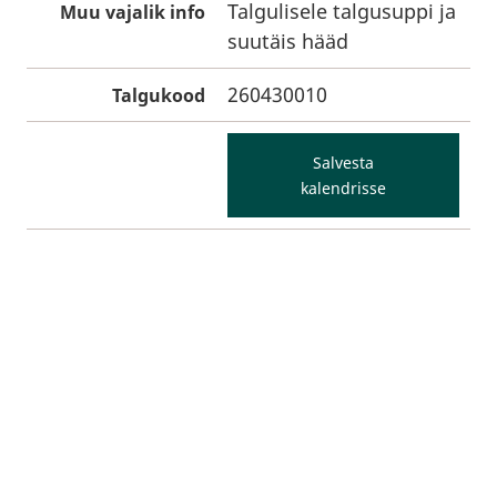
Talgulisele talgusuppi ja
Muu vajalik info
suutäis hääd
260430010
Talgukood
Salvesta
kalendrisse