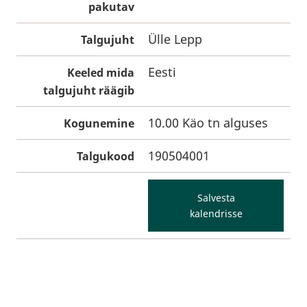
pakutav
Ülle Lepp
Talgujuht
Eesti
Keeled mida
talgujuht räägib
10.00 Käo tn alguses
Kogunemine
190504001
Talgukood
Salvesta
kalendrisse