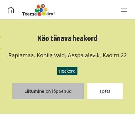
Käo tänava heakord
Raplamaa, Kohila vald, Aespa alevik, Käo tn 22
Heakord
Liitumine
on lõppenud
Toeta