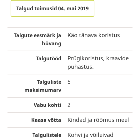
Talgud toimusid 04. mai 2019
Käo tänava koristus
Talgute eesmärk ja
hüvang
Prügikoristus, kraavide
Talgutööd
puhastus.
5
Talguliste
maksimumarv
2
Vabu kohti
Kindad ja rõõmus meel
Kaasa võtta
Kohvi ja võileivad
Talgulistele