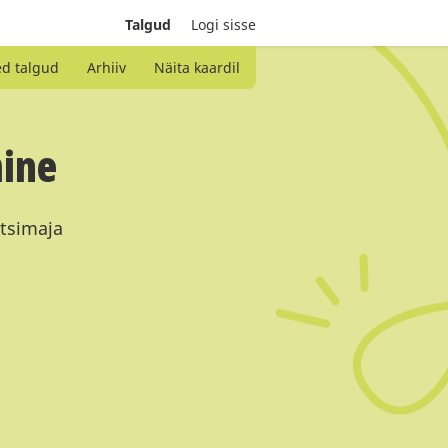
Talgud
Logi sisse
ed talgud
Arhiiv
Näita kaardil
mine
ltsimaja