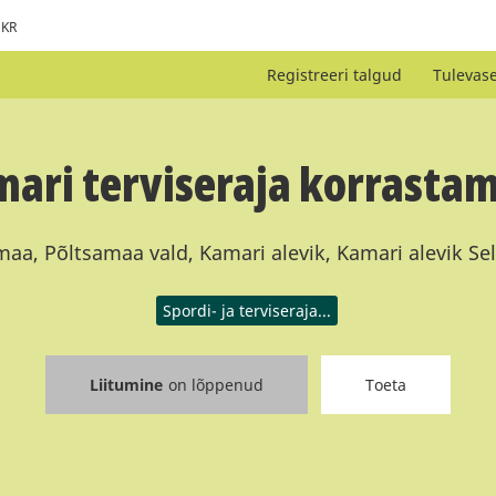
KR
Registreeri talgud
Tulevas
ari terviseraja korrasta
aa, Põltsamaa vald, Kamari alevik, Kamari alevik Se
Spordi- ja terviseraja...
Liitumine
on lõppenud
Toeta