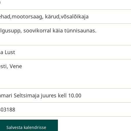
0
ehad,mootorsaag, kärud,võsalõikaja
lgusupp, soovikorral käia tünnisaunas.
ia Lust
sti, Vene
mari Seltsimaja juures kell 10.00
303188
Salvesta kalendrisse