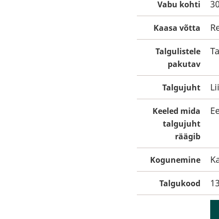
3
Vabu kohti
R
Kaasa võtta
Ta
Talgulistele
pakutav
Li
Talgujuht
Ee
Keeled mida
talgujuht
räägib
Ka
Kogunemine
1
Talgukood