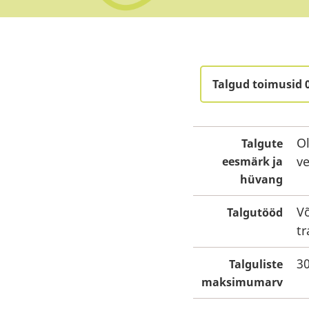
Talgud toimusid 
O
Talgute
ve
eesmärk ja
hüvang
V
Talgutööd
tr
3
Talguliste
maksimumarv