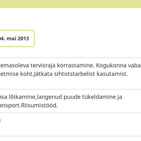
04. mai 2013
lemasoleva tervisraja korrastamine. Kogukonna vaba
etmise koht.Jätkata sihtotstarbelist kasutamist.
õsa lõikamine,langenud puude tükeldamine ja
ansport.Riisumistööd.
0