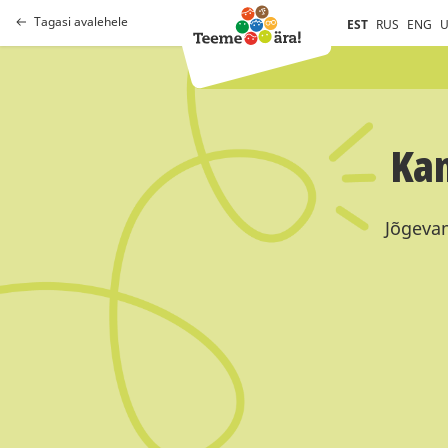
Tagasi avalehele
EST
RUS
ENG
U
Kam
Jõgevam