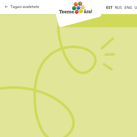
Tagasi avalehele
EST
RUS
ENG
U