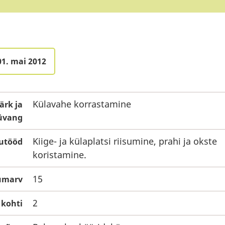
01. mai 2012
Külavahe korrastamine
ärk ja
üvang
Kiige- ja külaplatsi riisumine, prahi ja okste
utööd
koristamine.
15
umarv
2
 kohti