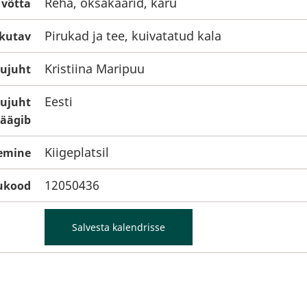
Reha, oksakäärid, käru
 võtta
Pirukad ja tee, kuivatatud kala
akutav
Kristiina Maripuu
gujuht
Eesti
gujuht
räägib
Kiigeplatsil
emine
12050436
ukood
Salvesta kalendrisse