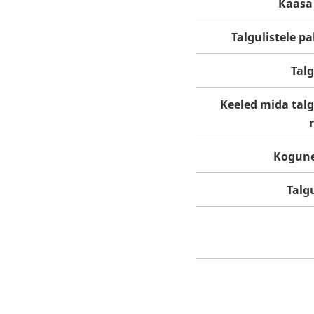
Kaasa
Talgulistele p
Tal
Keeled mida tal
Kogun
Talg