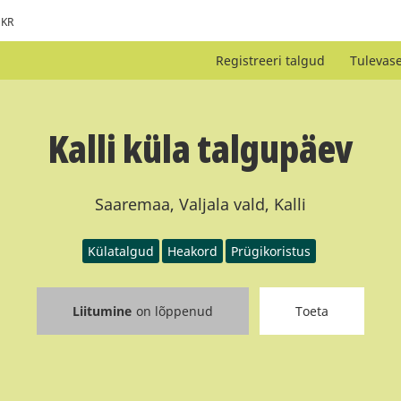
KR
Registreeri talgud
Tulevas
Kalli küla talgupäev
Saaremaa, Valjala vald, Kalli
Külatalgud
Heakord
Prügikoristus
Liitumine
on lõppenud
Toeta