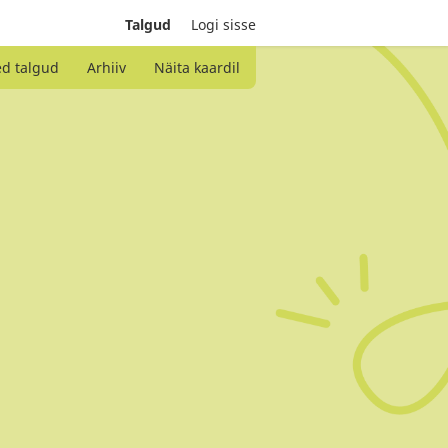
Talgud
Logi sisse
ed talgud
Arhiiv
Näita kaardil