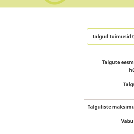
Talgud toimusid 
Talgute eesm
h
Talg
Talguliste maksim
Vabu