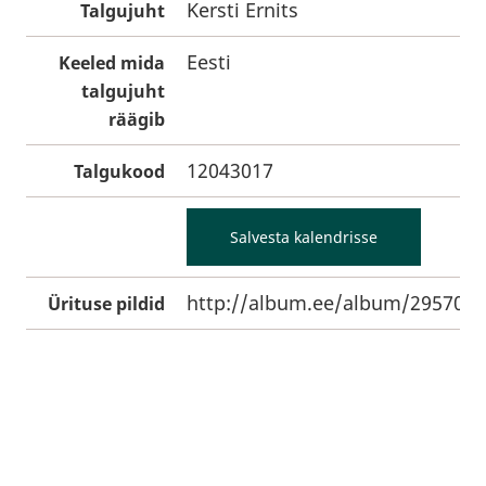
Kersti Ernits
Talgujuht
Eesti
Keeled mida
talgujuht
räägib
12043017
Talgukood
Salvesta kalendrisse
http://album.ee/album/295704
Ürituse pildid