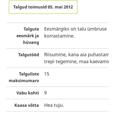
Talgud toimusid 05. mai 2012
Eesmärgiks on talu ümbruse
Talgute
korrastamine.
eesmärk ja
hüvang
Riisumine, kana aia puhastamin
Talgutööd
trepi tegemine, maa kaevamine.
15
Talguliste
maksimumarv
9
Vabu kohti
Hea tuju.
Kaasa võtta