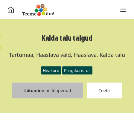
Kalda talu talgud
Tartumaa, Haaslava vald, Haaslava, Kalda talu
Heakord
Prügikoristus
Liitumine
on lõppenud
Toeta