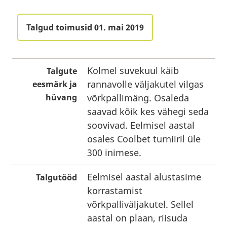
Talgud toimusid 01. mai 2019
Kolmel suvekuul käib
Talgute
rannavolle väljakutel vilgas
eesmärk ja
hüvang
võrkpallimäng. Osaleda
saavad kõik kes vähegi seda
soovivad. Eelmisel aastal
osales Coolbet turniiril üle
300 inimese.
Eelmisel aastal alustasime
Talgutööd
korrastamist
võrkpalliväljakutel. Sellel
aastal on plaan, riisuda