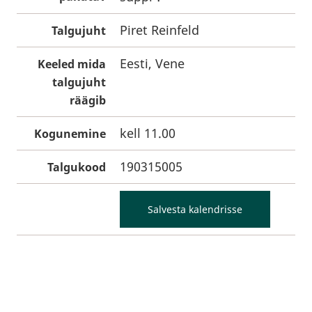
Piret Reinfeld
Talgujuht
Eesti, Vene
Keeled mida
talgujuht
räägib
kell 11.00
Kogunemine
190315005
Talgukood
Salvesta kalendrisse