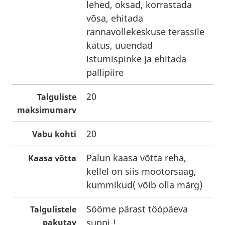
lehed, oksad, korrastada
võsa, ehitada
rannavollekeskuse terassile
katus, uuendad
istumispinke ja ehitada
pallipiire
20
Talguliste
maksimumarv
20
Vabu kohti
Palun kaasa võtta reha,
Kaasa võtta
kellel on siis mootorsaag,
kummikud( võib olla märg)
Sööme pärast tööpäeva
Talgulistele
suppi !
pakutav