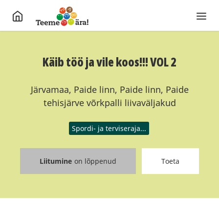
Käib töö ja vile koos!!! VOL 2
Järvamaa, Paide linn, Paide linn, Paide
tehisjärve võrkpalli liivaväljakud
Spordi- ja terviseraja...
Liitumine
on lõppenud
Toeta