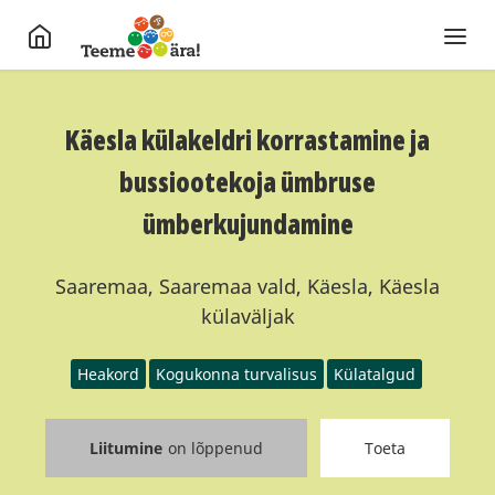
Käesla külakeldri korrastamine ja
bussiootekoja ümbruse
ümberkujundamine
Saaremaa, Saaremaa vald, Käesla, Käesla
külaväljak
Heakord
Kogukonna turvalisus
Külatalgud
Liitumine
on lõppenud
Toeta