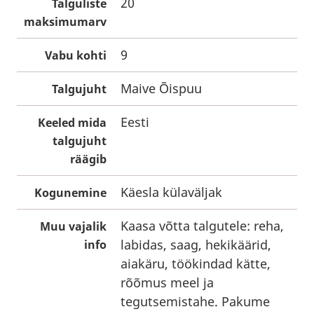
20
Talguliste
maksimumarv
9
Vabu kohti
Maive Õispuu
Talgujuht
Eesti
Keeled mida
talgujuht
räägib
Käesla külaväljak
Kogunemine
Kaasa võtta talgutele: reha,
Muu vajalik
labidas, saag, hekikäärid,
info
aiakäru, töökindad kätte,
rõõmus meel ja
tegutsemistahe. Pakume