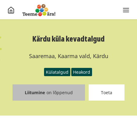
Kärdu küla kevadtalgud
Saaremaa, Kaarma vald, Kärdu
Külatalgud
Heakord
Liitumine
on lõppenud
Toeta