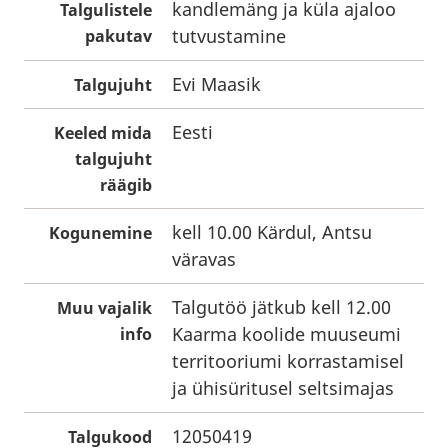
kandlemäng ja küla ajaloo
Talgulistele
tutvustamine
pakutav
Evi Maasik
Talgujuht
Eesti
Keeled mida
talgujuht
räägib
kell 10.00 Kärdul, Antsu
Kogunemine
väravas
Talgutöö jätkub kell 12.00
Muu vajalik
Kaarma koolide muuseumi
info
territooriumi korrastamisel
ja ühisüritusel seltsimajas
12050419
Talgukood