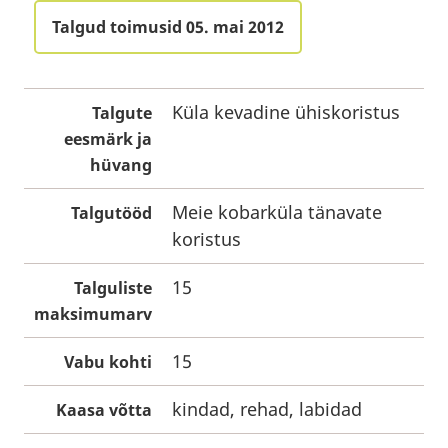
Talgud toimusid 05. mai 2012
Küla kevadine ühiskoristus
Talgute
eesmärk ja
hüvang
Meie kobarküla tänavate
Talgutööd
koristus
15
Talguliste
maksimumarv
15
Vabu kohti
kindad, rehad, labidad
Kaasa võtta