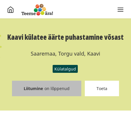
Kaavi külatee äärte puhastamine võsast
Saaremaa, Torgu vald, Kaavi
Külatalgud
Liitumine
on lõppenud
Toeta