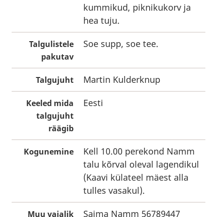
kummikud, piknikukorv ja
hea tuju.
Soe supp, soe tee.
Talgulistele
pakutav
Martin Kulderknup
Talgujuht
Eesti
Keeled mida
talgujuht
räägib
Kell 10.00 perekond Namm
Kogunemine
talu kõrval oleval lagendikul
(Kaavi külateel mäest alla
tulles vasakul).
Saima Namm 56789447
Muu vajalik