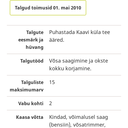
Talgud toimusid 01. mai 2010
Puhastada Kaavi küla tee
Talgute
ääred.
eesmärk ja
hüvang
Võsa saagimine ja okste
Talgutööd
kokku korjamine.
15
Talguliste
maksimumarv
2
Vabu kohti
Kindad, võimalusel saag
Kaasa võtta
(bensiin), võsatrimmer,