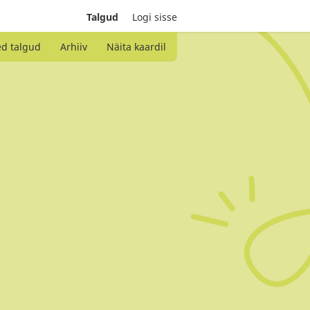
Talgud
Logi sisse
ed talgud
Arhiiv
Näita kaardil