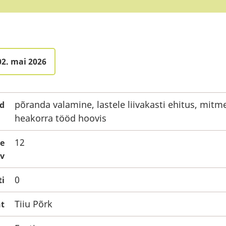
02. mai 2026
põranda valamine, lastele liivakasti ehitus, mitm
d
heakorra tööd hoovis
12
te
v
0
ti
Tiiu Põrk
ht