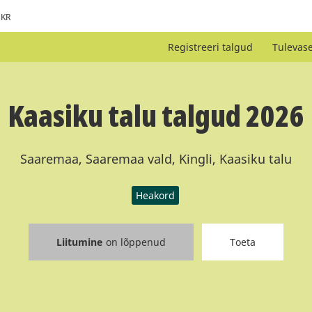
KR
Registreeri talgud
Tulevas
Kaasiku talu talgud 2026
Saaremaa, Saaremaa vald, Kingli, Kaasiku talu
Heakord
Liitumine
on lõppenud
Toeta