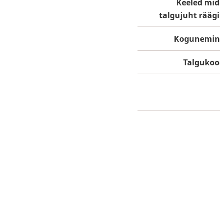
Keeled mi
talgujuht rääg
Kogunemin
Talgukoo