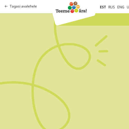
Tagasi avalehele
EST
RUS
ENG
U