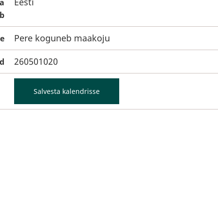
Eesti
da
ib
Pere koguneb maakoju
e
260501020
d
Salvesta kalendrisse