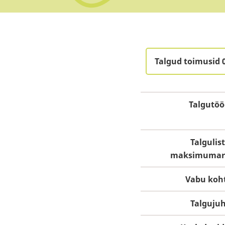
Talgud toimusid 
Talgutöö
Talgulis
maksimumar
Vabu koh
Talguju