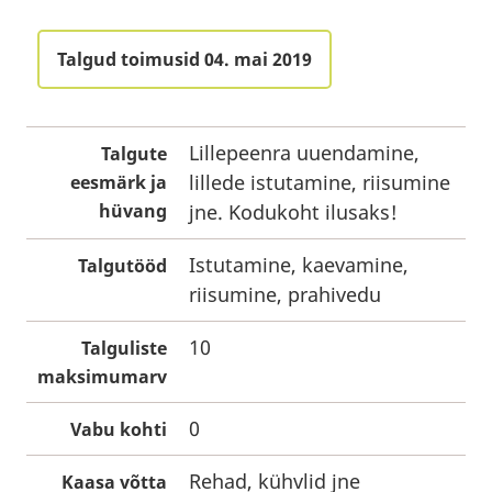
Talgud toimusid 04. mai 2019
Lillepeenra uuendamine,
Talgute
lillede istutamine, riisumine
eesmärk ja
hüvang
jne. Kodukoht ilusaks!
Istutamine, kaevamine,
Talgutööd
riisumine, prahivedu
10
Talguliste
maksimumarv
0
Vabu kohti
Rehad, kühvlid jne
Kaasa võtta