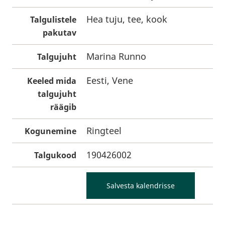
Hea tuju, tee, kook
Talgulistele
pakutav
Marina Runno
Talgujuht
Eesti, Vene
Keeled mida
talgujuht
räägib
Ringteel
Kogunemine
190426002
Talgukood
Salvesta kalendrisse