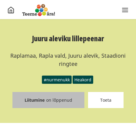
Juuru aleviku lillepeenar
Raplamaa, Rapla vald, Juuru alevik, Staadioni
ringtee
#nurmenukk
Heakord
Liitumine
on lõppenud
Toeta