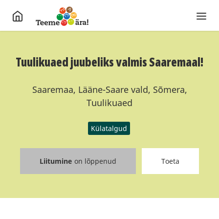
Tuulikuaed juubeliks valmis Saaremaal!
Saaremaa, Lääne-Saare vald, Sõmera,
Tuulikuaed
Külatalgud
Liitumine
on lõppenud
Toeta