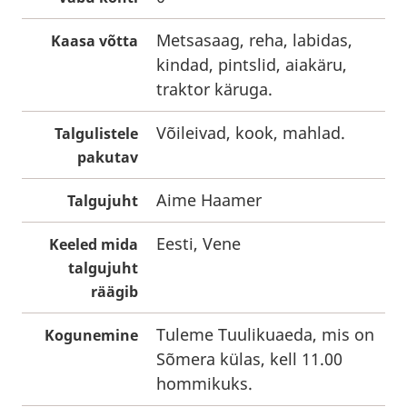
Metsasaag, reha, labidas,
Kaasa võtta
kindad, pintslid, aiakäru,
traktor käruga.
Võileivad, kook, mahlad.
Talgulistele
pakutav
Aime Haamer
Talgujuht
Eesti, Vene
Keeled mida
talgujuht
räägib
Tuleme Tuulikuaeda, mis on
Kogunemine
Sõmera külas, kell 11.00
hommikuks.