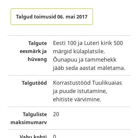
Talgud toimusid 06. mai 2017
Eesti 100 ja Luteri kirik 500
Talgute
märgid külaplatsile.
eesmärk ja
hüvang
Õunapuu ja tammehekk
jääb seda aastat mäletama.
Korrastustööd Tuulikuaias
Talgutööd
ja puude istutamine,
ehitiste värvimine.
20
Talguliste
maksimumarv
0
Vabu kohti