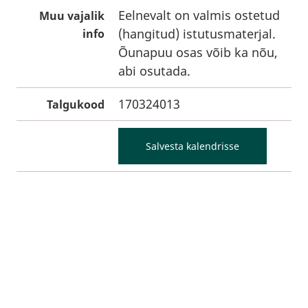
Eelnevalt on valmis ostetud
Muu vajalik
(hangitud) istutusmaterjal.
info
Õunapuu osas võib ka nõu,
abi osutada.
170324013
Talgukood
Salvesta kalendrisse