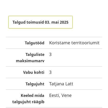
Talgud toimusid 03. mai 2025
Koristame territooriumit
Talgutööd
3
Talguliste
maksimumarv
3
Vabu kohti
Tatjana Latt
Talgujuht
Eesti, Vene
Keeled mida
talgujuht räägib