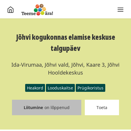
Jõhvi kogukonnas elamise keskuse
talgupäev
Ida-Virumaa, Jõhvi vald, Jõhvi, Kaare 3, Jõhvi
Hooldekeskus
Heakord
Looduskaitse
Prügikoristus
Liitumine
on lõppenud
Toeta