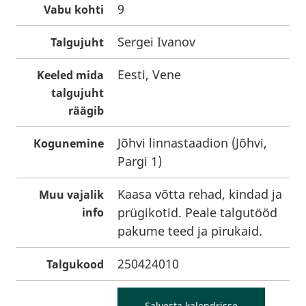
9
Vabu kohti
Sergei Ivanov
Talgujuht
Eesti, Vene
Keeled mida
talgujuht
räägib
Jõhvi linnastaadion (Jõhvi,
Kogunemine
Pargi 1)
Kaasa võtta rehad, kindad ja
Muu vajalik
prügikotid. Peale talgutööd
info
pakume teed ja pirukaid.
250424010
Talgukood
Salvesta kalendrisse