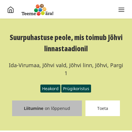
Suurpuhastuse peole, mis toimub Jõhvi
linnastaadionil
Ida-Virumaa, Jõhvi vald, Jõhvi linn, Jõhvi, Pargi
1
Heakord
Prügikoristus
Liitumine
on lõppenud
Toeta