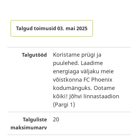
Talgud toimusid 03. mai 2025
Koristame prügi ja
Talgutööd
puulehed. Laadime
energiaga väljaku meie
võistkonna FC Phoenix
kodumänguks. Ootame
kõiki! Jõhvi linnastaadion
(Pargi 1)
20
Talguliste
maksimumarv