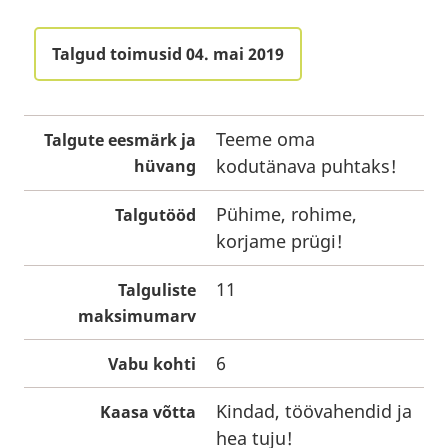
Talgud toimusid 04. mai 2019
Teeme oma
Talgute eesmärk ja
kodutänava puhtaks!
hüvang
Pühime, rohime,
Talgutööd
korjame prügi!
11
Talguliste
maksimumarv
6
Vabu kohti
Kindad, töövahendid ja
Kaasa võtta
hea tuju!