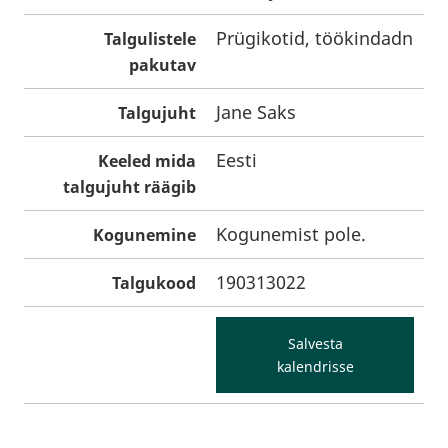
Prügikotid, töökindadn
Talgulistele
pakutav
Jane Saks
Talgujuht
Eesti
Keeled mida
talgujuht räägib
Kogunemist pole.
Kogunemine
190313022
Talgukood
Salvesta
kalendrisse