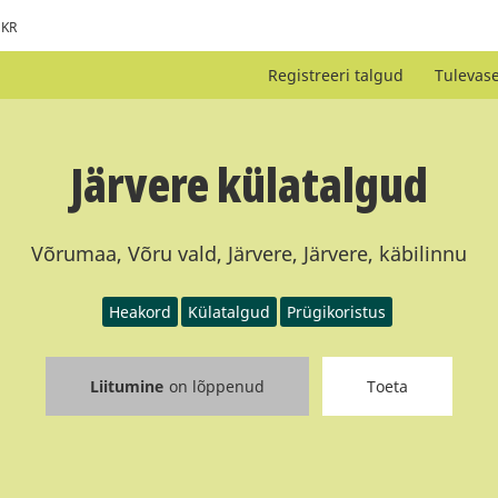
KR
Registreeri talgud
Tulevas
Järvere külatalgud
Võrumaa, Võru vald, Järvere, Järvere, käbilinnu
Heakord
Külatalgud
Prügikoristus
Liitumine
on lõppenud
Toeta