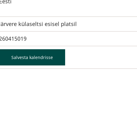
Eesti
Järvere külaseltsi esisel platsil
260415019
Salvesta kalendrisse