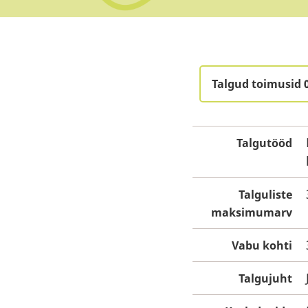
Talgud toimusid 
Talgutööd
Talguliste
maksimumarv
Vabu kohti
Talgujuht