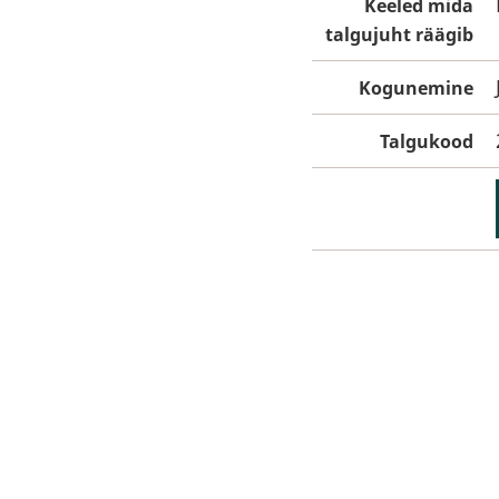
Keeled mida
talgujuht räägib
Kogunemine
Talgukood