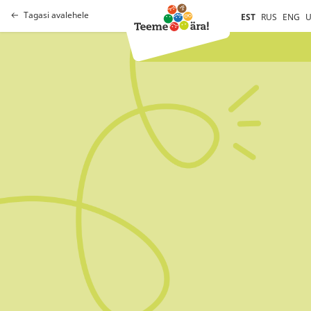
Tagasi avalehele
EST
RUS
ENG
U