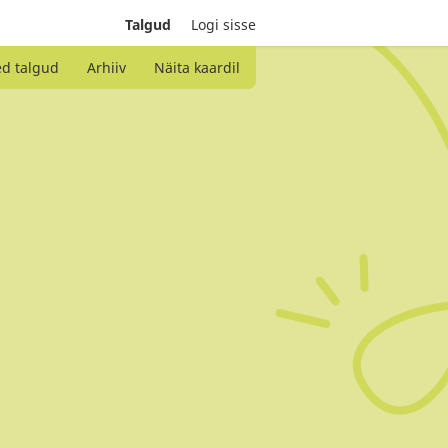
Talgud
Logi sisse
ed talgud
Arhiiv
Näita kaardil