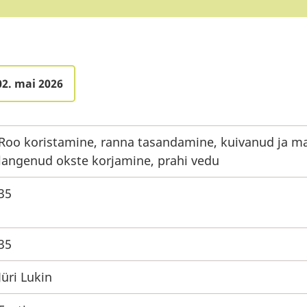
02. mai 2026
Roo koristamine, ranna tasandamine, kuivanud ja m
langenud okste korjamine, prahi vedu
35
35
Jüri Lukin