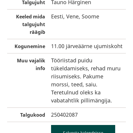
Tauno Härginen
Talgujuht
Eesti, Vene, Soome
Keeled mida
talgujuht
räägib
11.00 järveäärne ujumiskoht
Kogunemine
Tööriistad puidu
Muu vajalik
tükeldamiseks, rehad muru
info
riisumiseks. Pakume
morssi, teed, saiu.
Teretulnud oleks ka
vabatahtlik pillimängija.
250402087
Talgukood
Salvesta kalendrisse