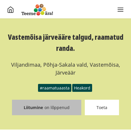
Vastemõisa järveääre talgud, raamatud
randa.
Viljandimaa, Põhja-Sakala vald, Vastemõisa,
Järveäär
#raamatuaasta
Heakord
Liitumine
on lõppenud
Toeta