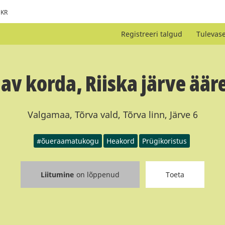
KR
Registreeri talgud
Tulevas
av korda, Riiska järve äär
Valgamaa, Tõrva vald, Tõrva linn, Järve 6
#õueraamatukogu
Heakord
Prügikoristus
Liitumine
on lõppenud
Toeta