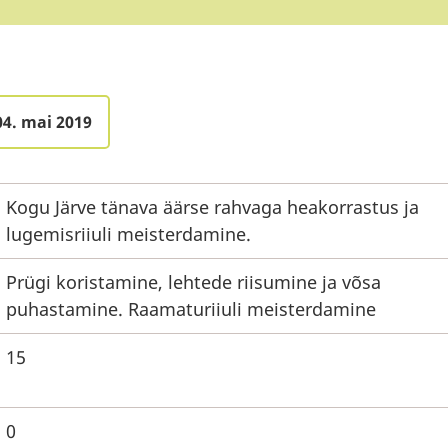
04. mai 2019
Kogu Järve tänava äärse rahvaga heakorrastus ja
lugemisriiuli meisterdamine.
Prügi koristamine, lehtede riisumine ja võsa
puhastamine. Raamaturiiuli meisterdamine
15
0