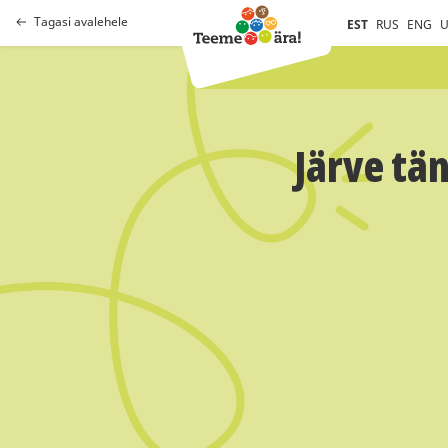
Tagasi avalehele
EST
RUS
ENG
U
Järve tän