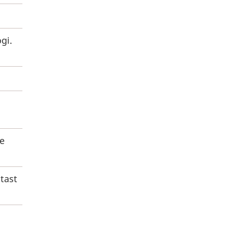
gi.
ve
tast