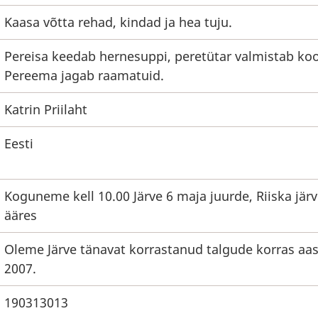
Kaasa võtta rehad, kindad ja hea tuju.
Pereisa keedab hernesuppi, peretütar valmistab koo
Pereema jagab raamatuid.
Katrin Priilaht
Eesti
Koguneme kell 10.00 Järve 6 maja juurde, Riiska jär
ääres
Oleme Järve tänavat korrastanud talgude korras aas
2007.
190313013