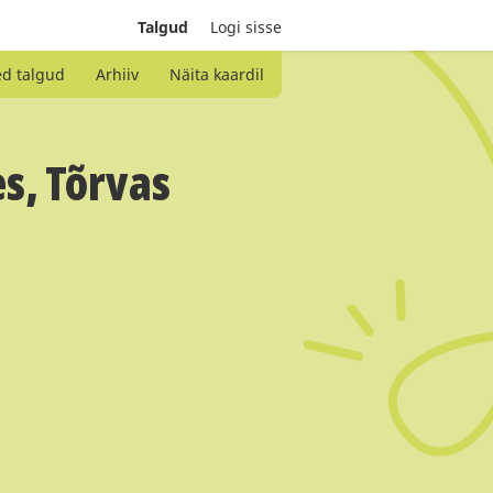
Talgud
Logi sisse
ed talgud
Arhiiv
Näita kaardil
es, Tõrvas