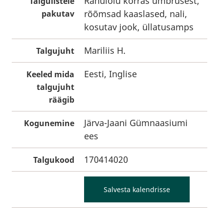
Rahulolu korras ümbrusest,
Talgulistele
rõõmsad kaaslased, nali,
pakutav
kosutav jook, üllatusamps
Mariliis H.
Talgujuht
Eesti, Inglise
Keeled mida
talgujuht
räägib
Järva-Jaani Gümnaasiumi
Kogunemine
ees
170414020
Talgukood
Salvesta kalendrisse