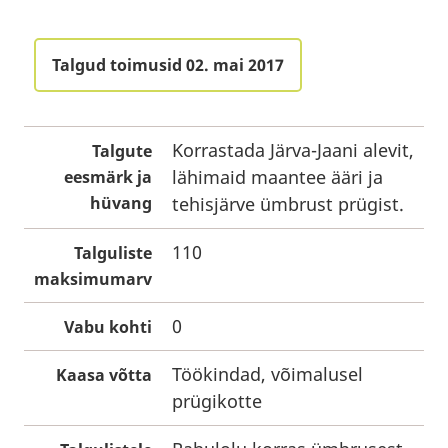
Talgud toimusid 02. mai 2017
Korrastada Järva-Jaani alevit,
Talgute
lähimaid maantee ääri ja
eesmärk ja
hüvang
tehisjärve ümbrust prügist.
110
Talguliste
maksimumarv
0
Vabu kohti
Töökindad, võimalusel
Kaasa võtta
prügikotte