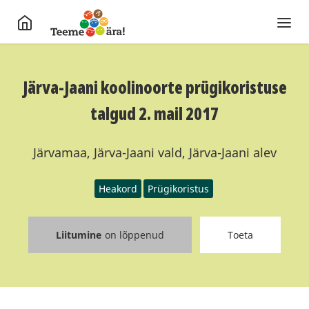
Järva-Jaani koolinoorte prügikoristuse
talgud 2. mail 2017
Järvamaa, Järva-Jaani vald, Järva-Jaani alev
Heakord
Prügikoristus
Liitumine
on lõppenud
Toeta