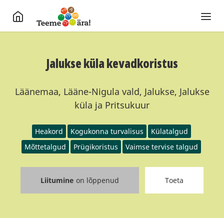
Jalukse küla kevadkoristus
Läänemaa, Lääne-Nigula vald, Jalukse, Jalukse
küla ja Pritsukuur
Heakord
Kogukonna turvalisus
Külatalgud
Mõttetalgud
Prügikoristus
Vaimse tervise talgud
Liitumine
on lõppenud
Toeta