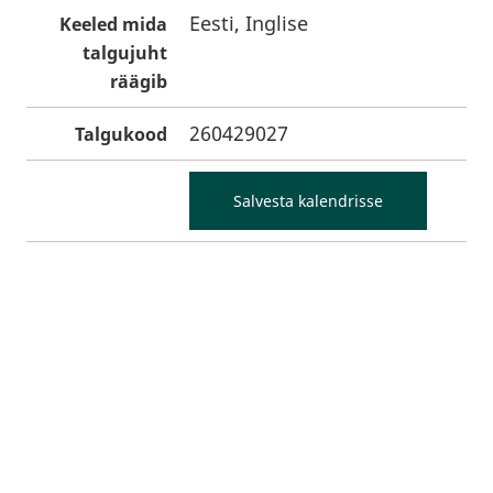
Eesti, Inglise
Keeled mida
talgujuht
räägib
260429027
Talgukood
Salvesta kalendrisse