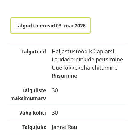
Talgud toimusid 03. mai 2026
Haljastustööd külaplatsil
Talgutööd
Laudade-pinkide peitsimine
Uue lõkkekoha ehitamine
Riisumine
30
Talguliste
maksimumarv
30
Vabu kohti
Janne Rau
Talgujuht