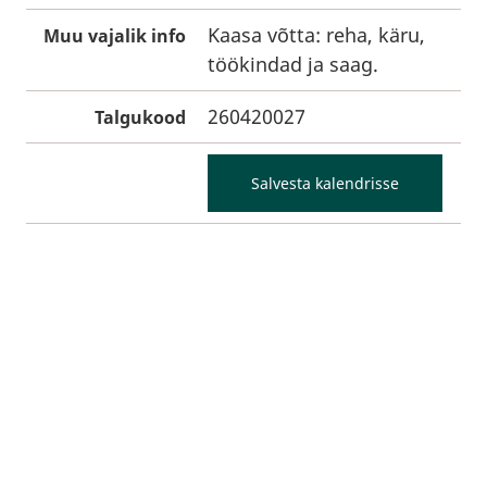
Kaasa võtta: reha, käru,
Muu vajalik info
töökindad ja saag.
260420027
Talgukood
Salvesta kalendrisse