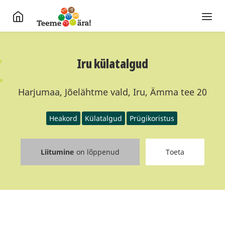
Iru külatalgud
Harjumaa, Jõelähtme vald, Iru, Ämma tee 20
Heakord
Külatalgud
Prügikoristus
Liitumine
on lõppenud
Toeta