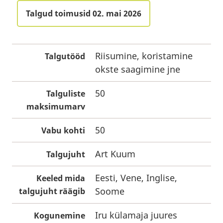
Talgud toimusid 02. mai 2026
Riisumine, koristamine
Talgutööd
okste saagimine jne
50
Talguliste
maksimumarv
50
Vabu kohti
Art Kuum
Talgujuht
Eesti, Vene, Inglise,
Keeled mida
Soome
talgujuht räägib
Iru külamaja juures
Kogunemine