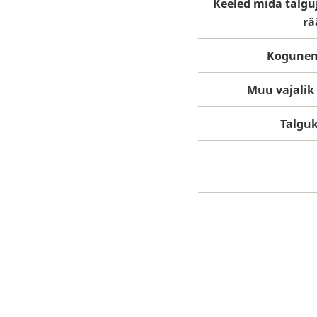
Keeled mida talgu
rä
Kogune
Muu vajalik 
Talgu