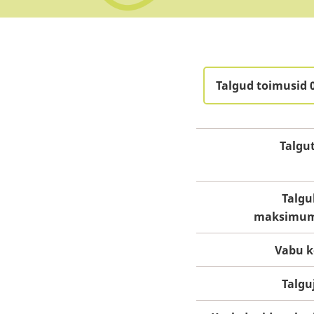
Talgud toimusid 
Talgu
Talgu
maksimum
Vabu k
Talgu