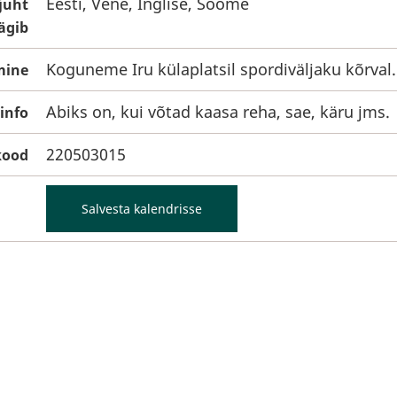
Eesti, Vene, Inglise, Soome
juht
ägib
Koguneme Iru külaplatsil spordiväljaku kõrval.
mine
Abiks on, kui võtad kaasa reha, sae, käru jms.
info
220503015
kood
Salvesta kalendrisse