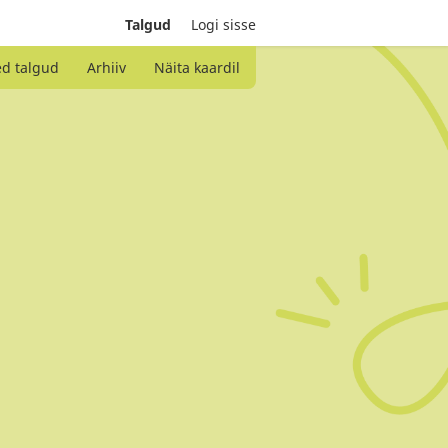
Talgud
Logi sisse
ed talgud
Arhiiv
Näita kaardil