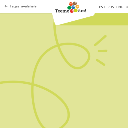
Tagasi avalehele
EST
RUS
ENG
U