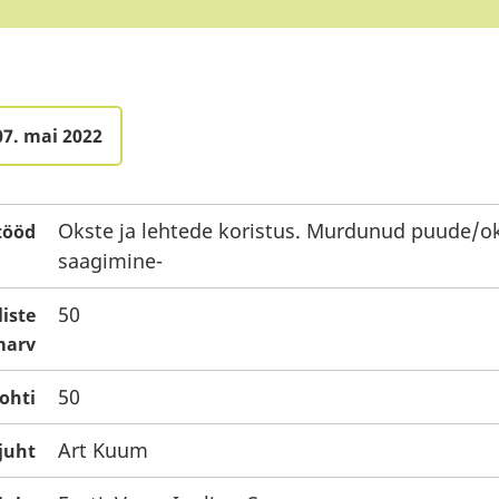
07. mai 2022
Okste ja lehtede koristus. Murdunud puude/o
tööd
saagimine-
50
liste
arv
50
ohti
Art Kuum
juht