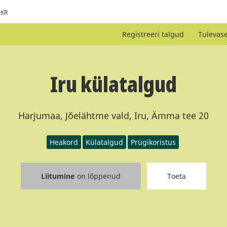
KR
Registreeri talgud
Tulevas
Iru külatalgud
Harjumaa, Jõelähtme vald, Iru, Ämma tee 20
Heakord
Külatalgud
Prügikoristus
Liitumine
on lõppenud
Toeta