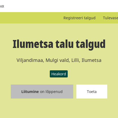
KR
Registreeri talgud
Tulevas
Ilumetsa talu talgud
Viljandimaa, Mulgi vald, Lilli, Ilumetsa
Heakord
Liitumine
on lõppenud
Toeta