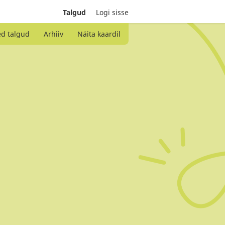
Talgud
Logi sisse
ed talgud
Arhiiv
Näita kaardil