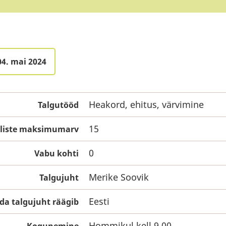
04. mai 2024
Heakord, ehitus, värvimine
Talgutööd
15
uliste maksimumarv
0
Vabu kohti
Merike Soovik
Talgujuht
Eesti
da talgujuht räägib
Hommikul kell 9.00