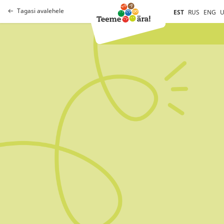
Tagasi avalehele
EST
RUS
ENG
U