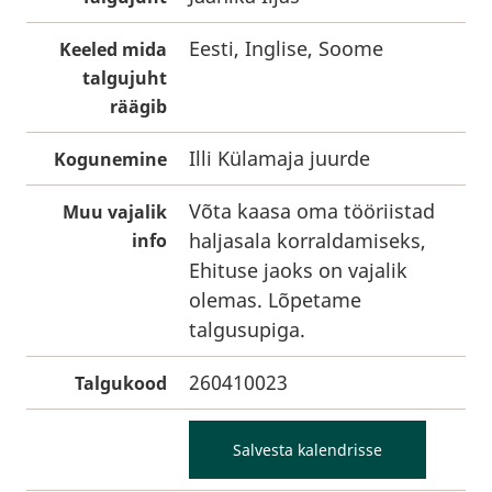
Eesti, Inglise, Soome
Keeled mida
talgujuht
räägib
Illi Külamaja juurde
Kogunemine
Võta kaasa oma tööriistad
Muu vajalik
haljasala korraldamiseks,
info
Ehituse jaoks on vajalik
olemas. Lõpetame
talgusupiga.
260410023
Talgukood
Salvesta kalendrisse