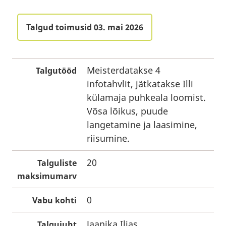
Talgud toimusid 03. mai 2026
Meisterdatakse 4
Talgutööd
infotahvlit, jätkatakse Illi
külamaja puhkeala loomist.
Võsa lõikus, puude
langetamine ja laasimine,
riisumine.
20
Talguliste
maksimumarv
0
Vabu kohti
Jaanika Iljas
Talgujuht