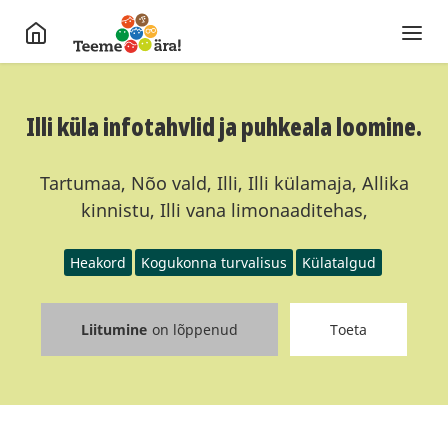
Illi küla infotahvlid ja puhkeala loomine.
Tartumaa, Nõo vald, Illi, Illi külamaja, Allika
kinnistu, Illi vana limonaaditehas,
Heakord
Kogukonna turvalisus
Külatalgud
Liitumine
on lõppenud
Toeta