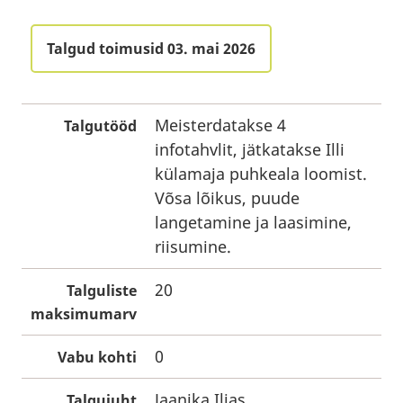
Talgud toimusid 03. mai 2026
Meisterdatakse 4
Talgutööd
infotahvlit, jätkatakse Illi
külamaja puhkeala loomist.
Võsa lõikus, puude
langetamine ja laasimine,
riisumine.
20
Talguliste
maksimumarv
0
Vabu kohti
Jaanika Iljas
Talgujuht