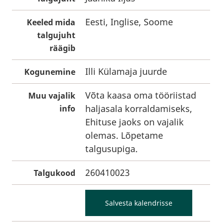
Eesti, Inglise, Soome
Keeled mida
talgujuht
räägib
Illi Külamaja juurde
Kogunemine
Võta kaasa oma tööriistad
Muu vajalik
haljasala korraldamiseks,
info
Ehituse jaoks on vajalik
olemas. Lõpetame
talgusupiga.
260410023
Talgukood
Salvesta kalendrisse