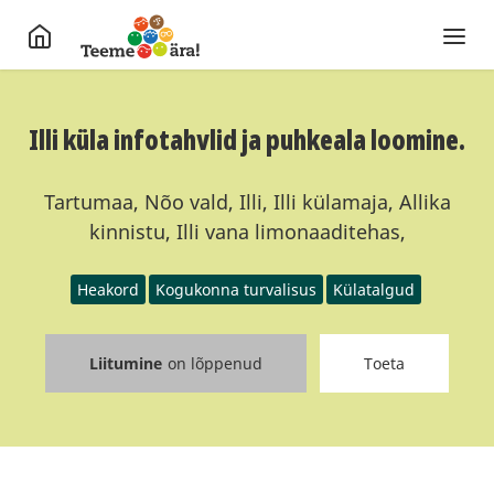
Illi küla infotahvlid ja puhkeala loomine.
Tartumaa, Nõo vald, Illi, Illi külamaja, Allika
kinnistu, Illi vana limonaaditehas,
Heakord
Kogukonna turvalisus
Külatalgud
Liitumine
on lõppenud
Toeta