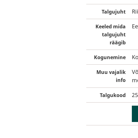
Ri
Talgujuht
Ee
Keeled mida
talgujuht
räägib
Ko
Kogunemine
Võ
Muu vajalik
mo
info
25
Talgukood