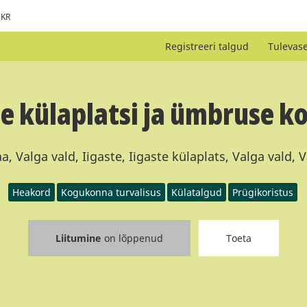
KR
Registreeri talgud
Tulevas
te külaplatsi ja ümbruse ko
, Valga vald, Iigaste, Iigaste külaplats, Valga vald,
Heakord
Kogukonna turvalisus
Külatalgud
Prügikoristus
Liitumine
on lõppenud
Toeta