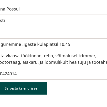
ina Possul
sti
gunemine Iigaste külaplatsil 10.45
ta vkaasa töökindad, reha, võimalusel trimmer,
otorsaag, aiakäru. Ja loomulikult hea tuju ja töötahe
0424014
Salvesta kalendrisse