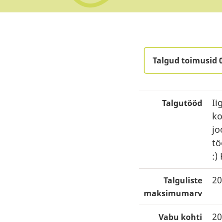
Talgud toimusid 
Ii
Talgutööd
ko
jo
tö
:)
20
Talguliste
maksimumarv
20
Vabu kohti