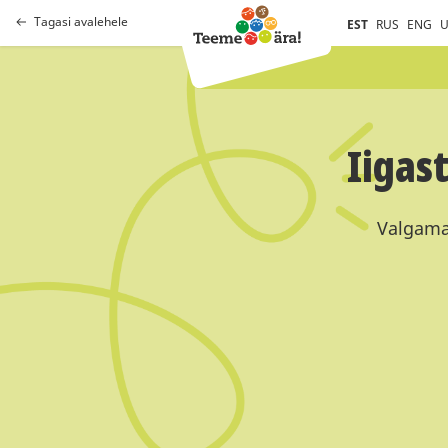
Tagasi avalehele
EST
RUS
ENG
U
Iigas
Valgamaa