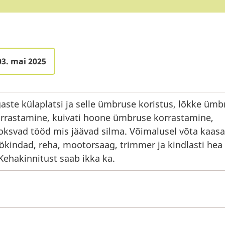
03. mai 2025
gaste külaplatsi ja selle ümbruse koristus, lõkke ümb
rrastamine, kuivati hoone ümbruse korrastamine,
oksvad tööd mis jäävad silma. Võimalusel võta kaasa
ökindad, reha, mootorsaag, trimmer ja kindlasti hea 
 Kehakinnitust saab ikka ka.