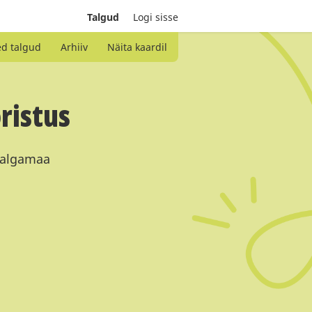
Talgud
Logi sisse
ed talgud
Arhiiv
Näita kaardil
ristus
 Valgamaa