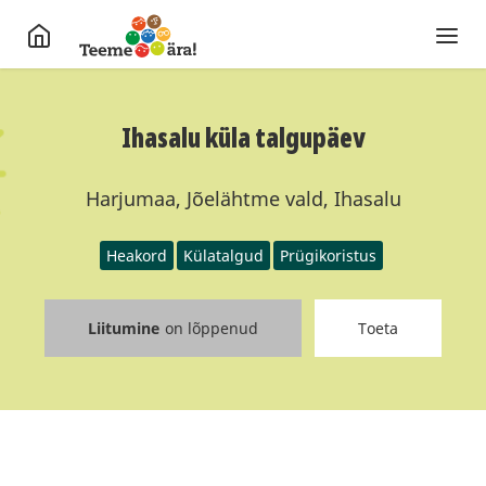
Ihasalu küla talgupäev
Harjumaa, Jõelähtme vald, Ihasalu
Heakord
Külatalgud
Prügikoristus
Liitumine
on lõppenud
Toeta