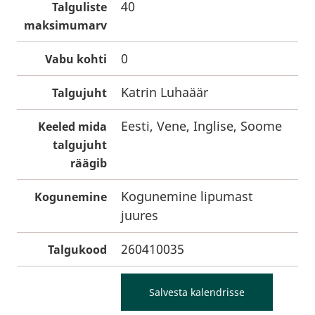
40
Talguliste
maksimumarv
0
Vabu kohti
Katrin Luhaäär
Talgujuht
Eesti, Vene, Inglise, Soome
Keeled mida
talgujuht
räägib
Kogunemine lipumast
Kogunemine
juures
260410035
Talgukood
Salvesta kalendrisse