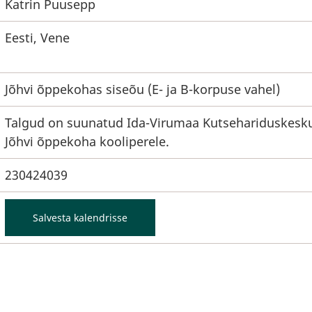
Katrin Puusepp
Eesti, Vene
Jõhvi õppekohas siseõu (E- ja B-korpuse vahel)
Talgud on suunatud Ida-Virumaa Kutsehariduskesk
Jõhvi õppekoha kooliperele.
230424039
Salvesta kalendrisse